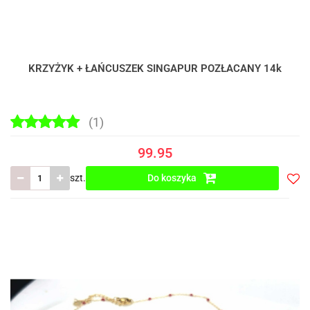
KRZYŻYK + ŁAŃCUSZEK SINGAPUR POZŁACANY 14k
(1)
99.95
szt.
Do koszyka
Do
prze