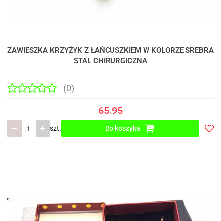
ZAWIESZKA KRZYŻYK Z ŁAŃCUSZKIEM W KOLORZE SREBRA
STAL CHIRURGICZNA
(0)
65.95
szt.
Do koszyka
Do
prze