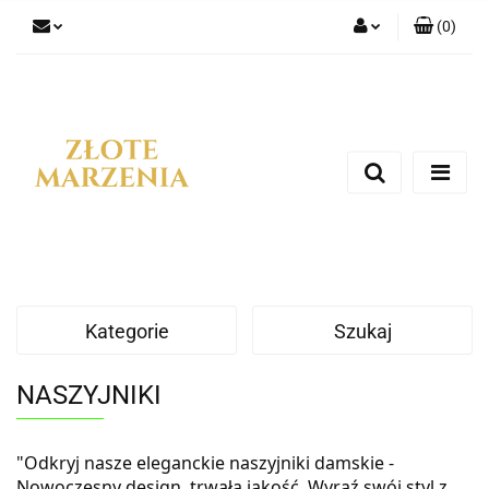
(
0
)
Zaloguj się
Zarejestruj się
Dodaj zgłoszenie
Kategorie
Szukaj
NASZYJNIKI
"Odkryj nasze eleganckie naszyjniki damskie -
Nowoczesny design, trwała jakość. Wyraź swój styl z