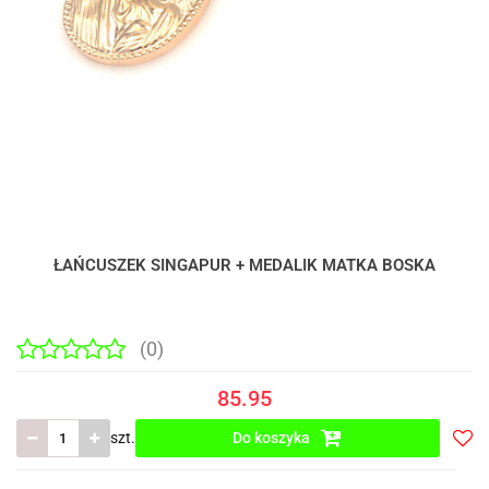
ŁAŃCUSZEK SINGAPUR + MEDALIK MATKA BOSKA
(0)
85.95
szt.
Do koszyka
Do
prze