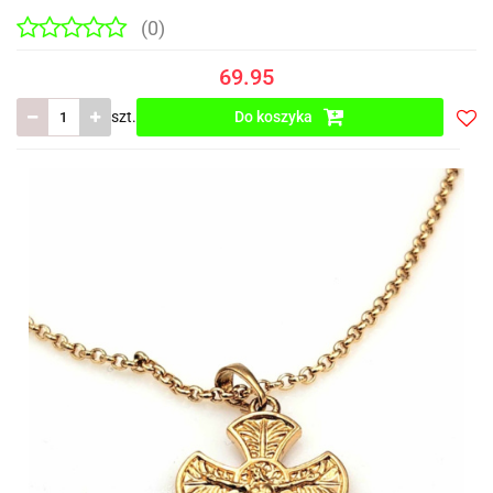
(0)
69.95
szt.
Do koszyka
Do
prze