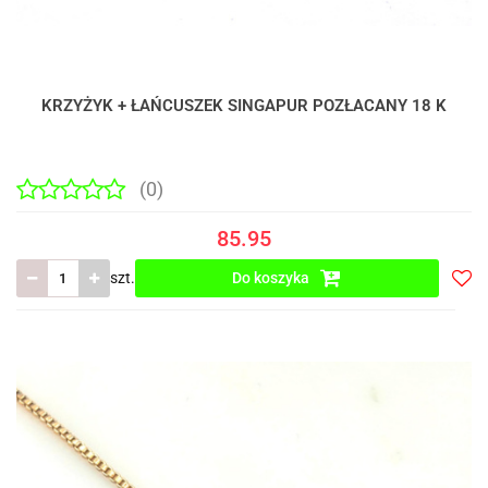
KRZYŻYK + ŁAŃCUSZEK SINGAPUR POZŁACANY 18 K
(0)
85.95
szt.
Do koszyka
Do
prze