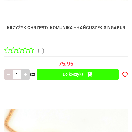
KRZYŻYK CHRZEST/ KOMUNIKA + ŁAŃCUSZEK SINGAPUR
(0)
75.95
szt.
Do koszyka
Do
prze