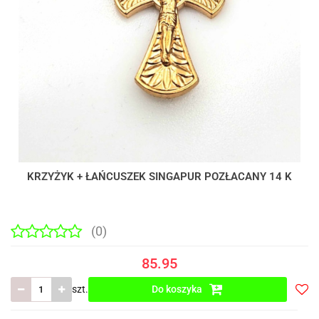
KRZYŻYK + ŁAŃCUSZEK SINGAPUR POZŁACANY 14 K
(0)
85.95
szt.
Do koszyka
Do