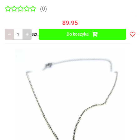
(0)
89.95
szt.
Do koszyka
Do
prze