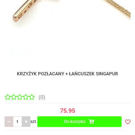
KRZYŻYK POZŁACANY + ŁAŃCUSZEK SINGAPUR
(0)
75.95
szt.
Do koszyka
Do
prze