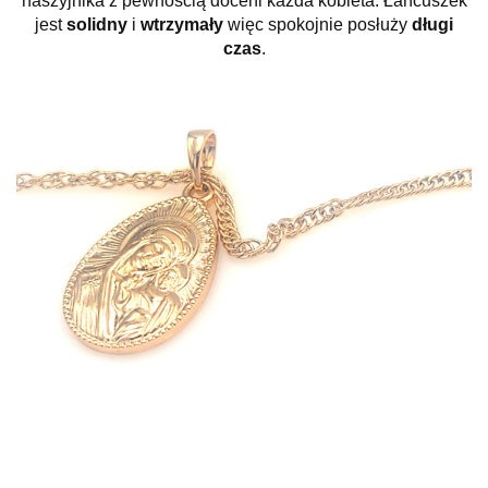
naszyjnika z pewnością doceni każda kobieta. Łańcuszek
jest
solidny
i
wtrzymały
więc spokojnie posłuży
długi
czas
.