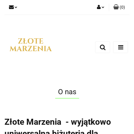
(
0
)
Zaloguj się
Zarejestruj się
Dodaj zgłoszenie
O nas
Złote Marzenia - wyjątkowo
uniwersalna biżuteria dla