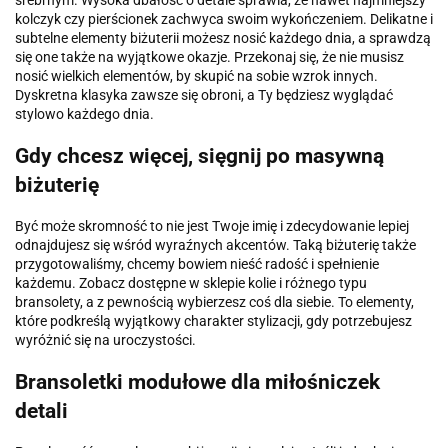
srebrnym. Wysoka dbałość o detale sprawia, że nawet najmniejszy
kolczyk czy pierścionek zachwyca swoim wykończeniem. Delikatne i
subtelne elementy biżuterii możesz nosić każdego dnia, a sprawdzą
się one także na wyjątkowe okazje. Przekonaj się, że nie musisz
nosić wielkich elementów, by skupić na sobie wzrok innych.
Dyskretna klasyka zawsze się obroni, a Ty będziesz wyglądać
stylowo każdego dnia.
Gdy chcesz więcej, sięgnij po masywną
biżuterię
Być może skromność to nie jest Twoje imię i zdecydowanie lepiej
odnajdujesz się wśród wyraźnych akcentów. Taką biżuterię także
przygotowaliśmy, chcemy bowiem nieść radość i spełnienie
każdemu. Zobacz dostępne w sklepie kolie i różnego typu
bransolety, a z pewnością wybierzesz coś dla siebie. To elementy,
które podkreślą wyjątkowy charakter stylizacji, gdy potrzebujesz
wyróżnić się na uroczystości.
Bransoletki modułowe dla miłośniczek
detali