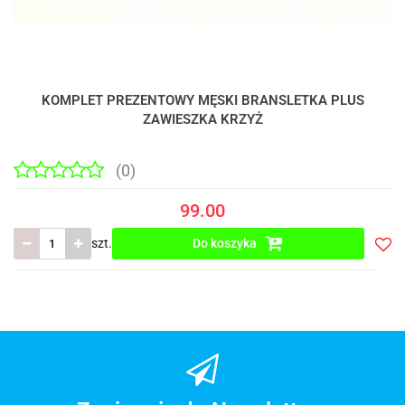
KOMPLET PREZENTOWY MĘSKI BRANSLETKA PLUS
ZAWIESZKA KRZYŻ
(0)
99.00
szt.
Do koszyka
Do
prze