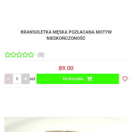
BRANSOLETKA MĘSKA POZŁACANA MOTYW
NIESKOŃCZONOŚĆ
(0)
89.00
szt.
Do koszyka
Do
prze