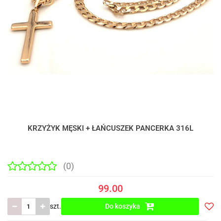
KRZYŻYK MĘSKI + ŁAŃCUSZEK PANCERKA 316L
(0)
99.00
szt.
Do koszyka
Do