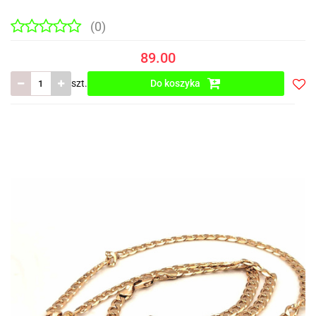
(0)
89.00
szt.
Do koszyka
Do
prze