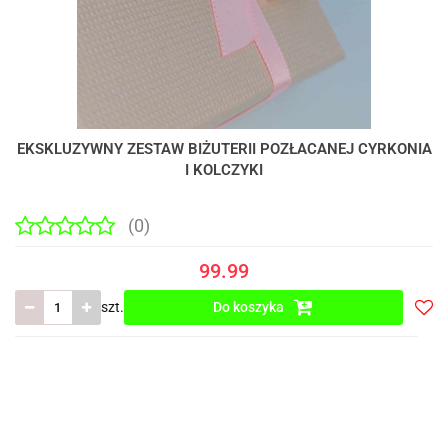
EKSKLUZYWNY ZESTAW BIŻUTERII POZŁACANEJ CYRKONIA
I KOLCZYKI
(0)
99.99
szt.
Do koszyka
Do
prze