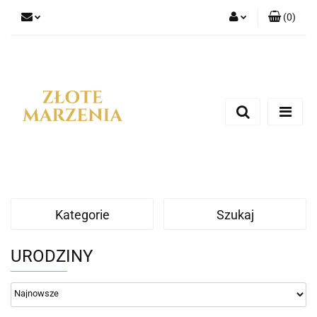
(
0
)
Zaloguj się
Zarejestruj się
Dodaj zgłoszenie
Kategorie
Szukaj
URODZINY