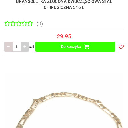
BRANSOLETKA ZŁOCONA DWUCZĘŚCIOWA STAL
CHIRUGICZNA 316 L
(0)
29.95
szt.
Do koszyka
Do
prze