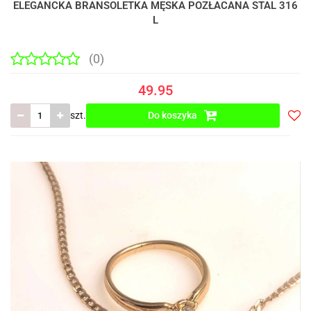
ELEGANCKA BRANSOLETKA MĘSKA POZŁACANA STAL 316
L
(0)
49.95
szt.
Do koszyka
Do
prze