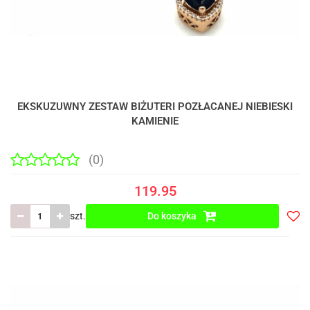
EKSKUZUWNY ZESTAW BIŻUTERI POZŁACANEJ NIEBIESKI
KAMIENIE
(0)
119.95
szt.
Do koszyka
Do
prze