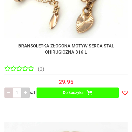
BRANSOLETKA ZŁOCONA MOTYW SERCA STAL
CHIRUGICZNA 316 L
(0)
29.95
szt.
Do koszyka
Do
prze