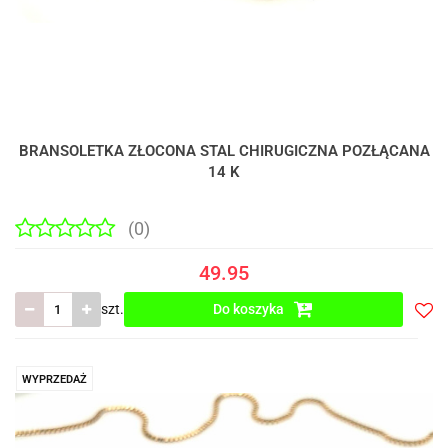
BRANSOLETKA ZŁOCONA STAL CHIRUGICZNA POZŁĄCANA
14 K
(0)
49.95
szt.
Do koszyka
Do
prze
WYPRZEDAŻ