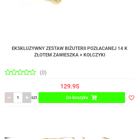
EKSKLUZYWNY ZESTAW BIŻUTERII POZŁACANEJ 14 K
ZŁOTEM ZAWIESZKA + KOLCZYKI
(0)
129.95
szt.
Do koszyka
Do
prze