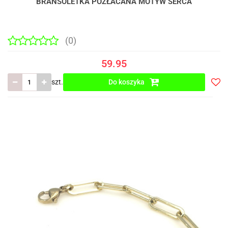
BRANSOLETKA POZŁACANA MOTYW SERCA
(0)
59.95
szt.
Do koszyka
Do
prze