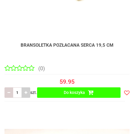
BRANSOLETKA POZŁACANA SERCA 19,5 CM
(0)
59.95
szt.
Do koszyka
Do
prze