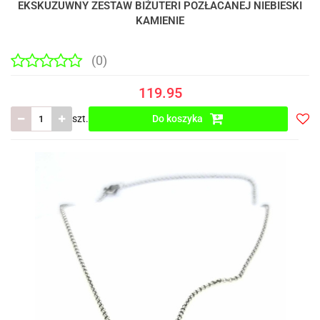
EKSKUZUWNY ZESTAW BIŻUTERI POZŁACANEJ NIEBIESKI
KAMIENIE
(0)
119.95
szt.
Do koszyka
Do
prze