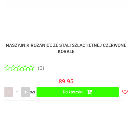
NASZYJNIK RÓŻANICE ZE STALI SZLACHETNEJ CZERWONE
KORALE
(0)
89.95
szt.
Do koszyka
Do
prze