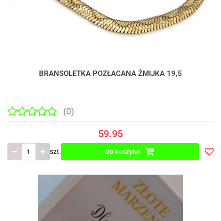
BRANSOLETKA POZŁACANA ŻMIJKA 19,5
(0)
59.95
szt.
Do koszyka
Do
prze