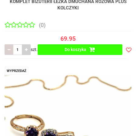
KOMPLET BIŻUTERII ŁEZKA DMUCHANA RÓŻOWA PLUS
KOLCZYKI
(0)
69.95
szt.
Do koszyka
Do
prze
WYPRZEDAŻ