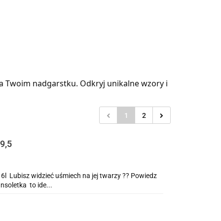
 na Twoim nadgarstku. Odkryj unikalne wzory i
1
2
9,5
bisz widzieć uśmiech na jej twarzy ?? Powiedz
nsoletka to ide...