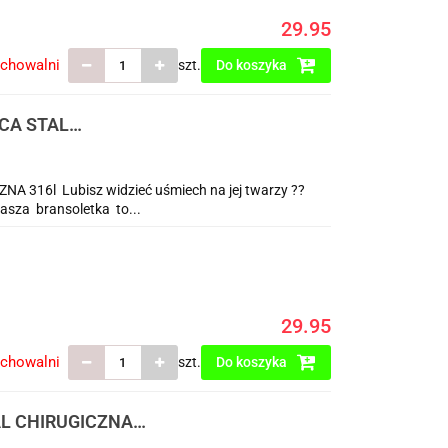
29.95
echowalni
szt.
Do koszyka
CA STAL
16l Lubisz widzieć uśmiech na jej twarzy ??
Nasza bransoletka to...
29.95
echowalni
szt.
Do koszyka
AL CHIRUGICZNA