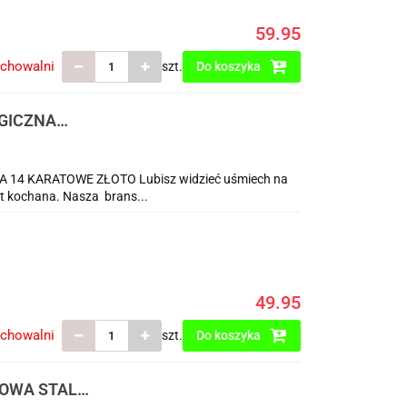
59.95
echowalni
szt.
Do koszyka
GICZNA
4 KARATOWE ZŁOTO Lubisz widzieć uśmiech na
est kochana. Nasza brans...
49.95
echowalni
szt.
Do koszyka
OWA STAL