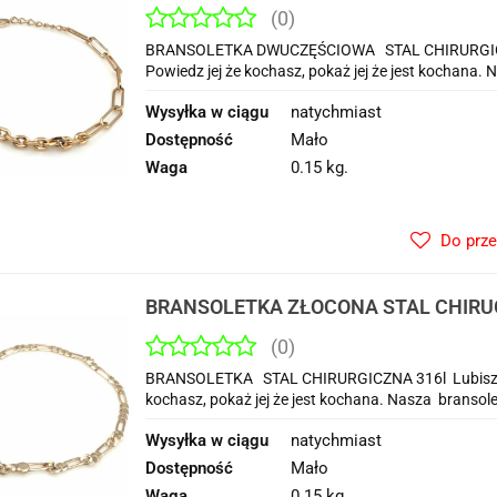
CHIRUGICZNA 316 L
(0)
BRANSOLETKA DWUCZĘŚCIOWA STAL CHIRURGICZNA 
Powiedz jej że kochasz, pokaż jej że jest kochana. 
Wysyłka w ciągu
natychmiast
Dostępność
Mało
Waga
0.15 kg.
Do prz
BRANSOLETKA ZŁOCONA STAL CHIRUG
(0)
BRANSOLETKA STAL CHIRURGICZNA 316l Lubisz widz
kochasz, pokaż jej że jest kochana. Nasza bransolet
Wysyłka w ciągu
natychmiast
Dostępność
Mało
Waga
0.15 kg.