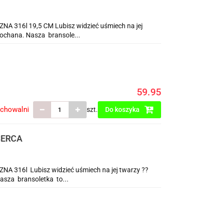
16l 19,5 CM Lubisz widzieć uśmiech na jej
 kochana. Nasza bransole...
59.95
echowalni
szt.
Do koszyka
SERCA
16l Lubisz widzieć uśmiech na jej twarzy ??
Nasza bransoletka to...