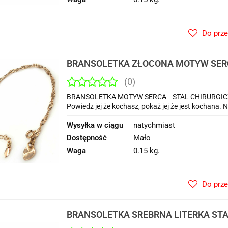
Do prz
BRANSOLETKA ZŁOCONA MOTYW SER
CHIRUGICZNA 316 L
(0)
BRANSOLETKA MOTYW SERCA STAL CHIRURGICZNA 3
Powiedz jej że kochasz, pokaż jej że jest kochana. 
Wysyłka w ciągu
natychmiast
Dostępność
Mało
Waga
0.15 kg.
Do prz
BRANSOLETKA SREBRNA LITERKA ST
316 L