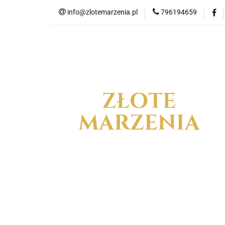
info@zlotemarzenia.pl
796194659
NOW
Wszystkie kategorie
NOWO