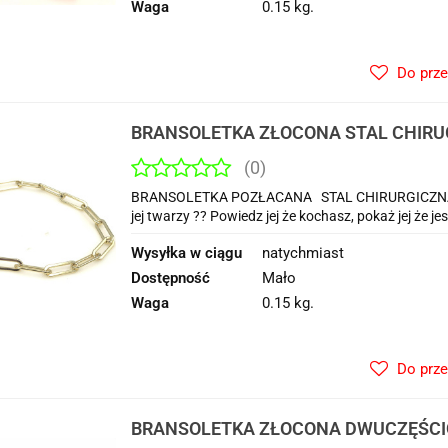
Waga
0.15 kg.
Do prz
BRANSOLETKA ZŁOCONA STAL CHIRU
POZŁĄCANA 14 K
(0)
BRANSOLETKA POZŁACANA STAL CHIRURGICZNA 1
jej twarzy ?? Powiedz jej że kochasz, pokaż jej że j
Wysyłka w ciągu
natychmiast
Dostępność
Mało
Waga
0.15 kg.
Do prz
BRANSOLETKA ZŁOCONA DWUCZĘŚCI