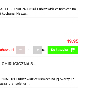
 CHIRURGICZNA 316l Lubisz widzieć uśmiech na
est kochana. Nasza...
49.95
echowalni
szt.
Do koszyka
 CHIRUGICZNA 316
316l Lubisz widzieć uśmiech na jej twarzy ??
Nasza bransoletka ...