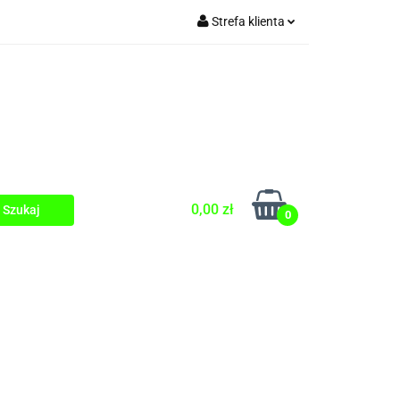
Strefa klienta
Zaloguj się
Zarejestruj się
Dodaj zgłoszenie
0,00 zł
0