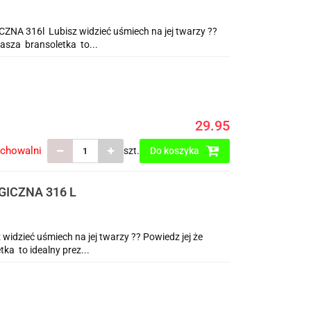
316l Lubisz widzieć uśmiech na jej twarzy ??
Nasza bransoletka to...
29.95
echowalni
szt.
Do koszyka
ICZNA 316 L
ieć uśmiech na jej twarzy ?? Powiedz jej że
ka to idealny prez...