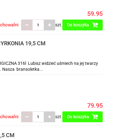
59.95
echowalni
szt.
Do koszyka
RKONIA 19,5 CM
A 316l Lubisz widzieć uśmiech na jej twarzy
a. Nasza bransoletka...
79.95
echowalni
szt.
Do koszyka
,5 CM