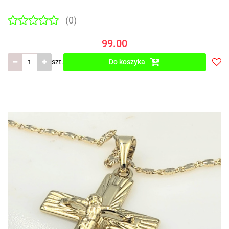
(0)
99.00
szt.
Do koszyka
Do
prze