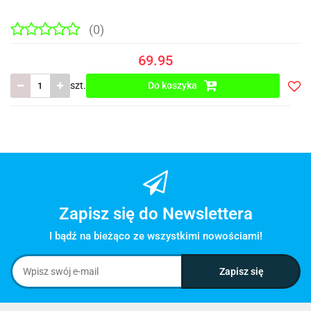
(0)
69.95
szt.
Do koszyka
Do
prze
Zapisz się do Newslettera
I bądź na bieżąco ze wszystkimi nowościami!