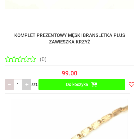
KOMPLET PREZENTOWY MĘSKI BRANSLETKA PLUS
ZAWIESZKA KRZYŻ
(0)
99.00
szt.
Do koszyka
Do
prze