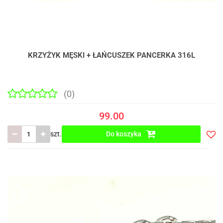
KRZYŻYK MĘSKI + ŁAŃCUSZEK PANCERKA 316L
(0)
99.00
szt.
Do koszyka
Do
prze