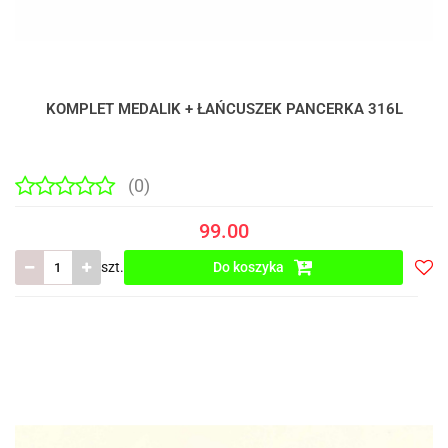
KOMPLET MEDALIK + ŁAŃCUSZEK PANCERKA 316L
(0)
99.00
szt.
Do koszyka
Do
prze