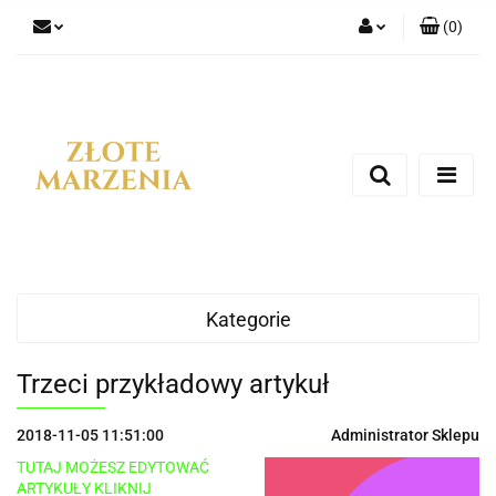
(
0
)
Zaloguj się
Zarejestruj się
Dodaj zgłoszenie
Kategorie
Trzeci przykładowy artykuł
2018-11-05 11:51:00
Administrator Sklepu
TUTAJ MOŻESZ EDYTOWAĆ
ARTYKUŁY KLIKNIJ