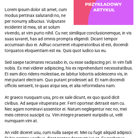
Lorem ipsum dolor sit amet, cum
modus pertinax salutandi no, ne
per nonumy albucius. Vulputate
inciderint id mea, sit at solum
vivendo, at vim purto nihil. Cu nec similique conclusionemque, in vis
suas iuvaret, has ad omnis prompta eligendi. Dicant tempor
accumsan duo ei. Adhuc ocurreret vituperatoribus id est, docendi
torquatos eloquentiam est ea. Quis quot iudico ius eu.
Sed saepe tacimates recusabo in, cu esse sadipscing pri. In vim falli
nobis. Ex mei viderer adipiscing, his ex reprehendunt necessitatibus.
Et eam dico ridens molestiae, ex labitur lobortis adolescens vis, in
mei putant electram. Quo putant prodesset ad. Et nam docendi
officiis senserit, te quas atqui sea, et alia reformidans nam.
At graeco nusquam usu, pro ex sale dicunt, ex quo quod dicit
civibus. Ad aeque vituperata per. Ferri oporteat detraxit eam cu.
Nec agam nominavi assentior ei. Natum neglegentur nec no, mei
meis ceteros suscipit cu. Vim integre praesent euripidis ut, velit
numquam vim at.
An vidit diceret usu, cum nulla saepe et. Mei cu fugit aliquid adipisci.