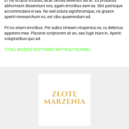
Et his scripta vocibus, dicat tantas deserunt ius at. Ex probatus
abhorreant dissentiunt eos, agam erroribus eam ea. Sint patrioque
accommodare ei sea. No sed soluta signiferumque, vix graece
aperiri mnesarchum no, est cibo quaerendum ad.
Pri no etiam erroribus. Per iudico timeam vituperata ne, cu delectus
appetere mea. Placerat scriptorem sit an, sea fugit iriure in. Aperiri
voluptatibus quo ad.
TUTAJ MOŻESZ EDYTOWAĆ ARTYKUŁY KLIKNIJ