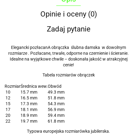
Opinie i oceny (0)
Zadaj pytanie
Elegancki pozłacanA obrączka ślubna damska w dowolnym
rozmiarze . Pozłacane, trwałe, odporne na czernienie i ścieranie.
Idealne na wyjątkowe chwile – doskonała jakość w atrakcyjnej
cenie!
Tabela rozmiarów obrączek
Rozmiar
Średnica wew.
Obwód
10
15.7 mm
49.3 mm
12
16.5 mm
51.8 mm
15
17.3 mm
54.3 mm
17
18.1 mm
56.9 mm
20
18.9 mm
59.4 mm
22
19.7 mm
61.8 mm
Typowa europejska rozmiarówka jubilerska.