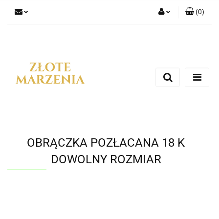
(
0
)
Zaloguj się
Zarejestruj się
Dodaj zgłoszenie
OBRĄCZKA POZŁACANA 18 K
DOWOLNY ROZMIAR