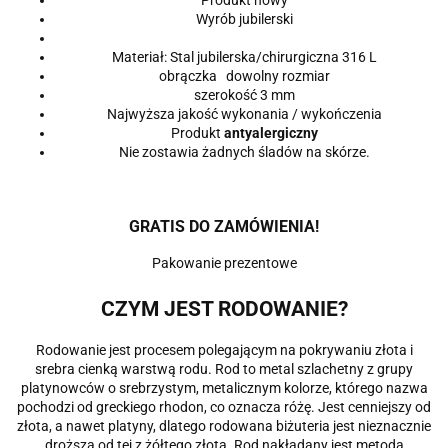
Wyrób jubilerski
Materiał: Stal jubilerska/chirurgiczna 316 L
obrączka dowolny rozmiar
szerokość 3 mm
Najwyższa jakość wykonania / wykończenia
Produkt
antyalergiczny
Nie zostawia żadnych śladów na skórze.
GRATIS DO ZAMÓWIENIA!
Pakowanie prezentowe
CZYM JEST RODOWANIE?
Rodowanie jest procesem polegającym na pokrywaniu złota i
srebra cienką warstwą rodu. Rod to metal szlachetny z grupy
platynowców o srebrzystym, metalicznym kolorze, którego nazwa
pochodzi od greckiego rhodon, co oznacza różę. Jest cenniejszy od
złota, a nawet platyny, dlatego rodowana biżuteria jest nieznacznie
droższa od tej z żółtego złota. Rod nakładany jest metodą