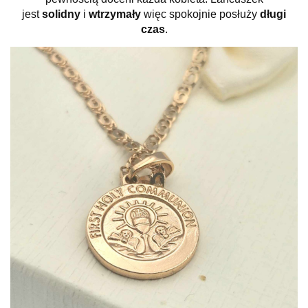
jest
solidny
i
wtrzymały
więc spokojnie posłuży
długi
czas
.