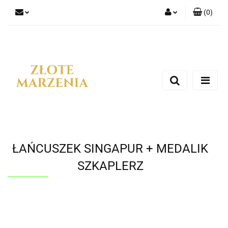
(
0
)
Zaloguj się
Zarejestruj się
Dodaj zgłoszenie
ŁAŃCUSZEK SINGAPUR + MEDALIK
SZKAPLERZ