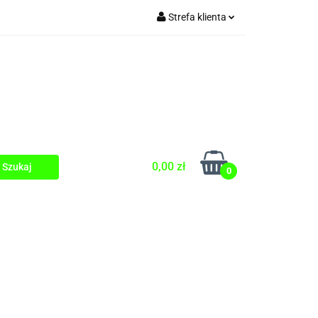
Strefa klienta
Zaloguj się
Zarejestruj się
Dodaj zgłoszenie
0,00 zł
0