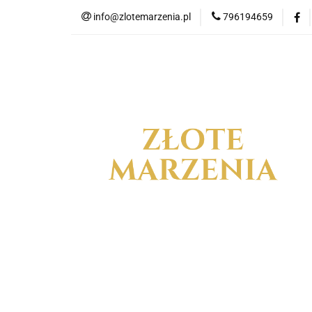
info@zlotemarzenia.pl
796194659
NOW
Wszystkie kategorie
NOWO