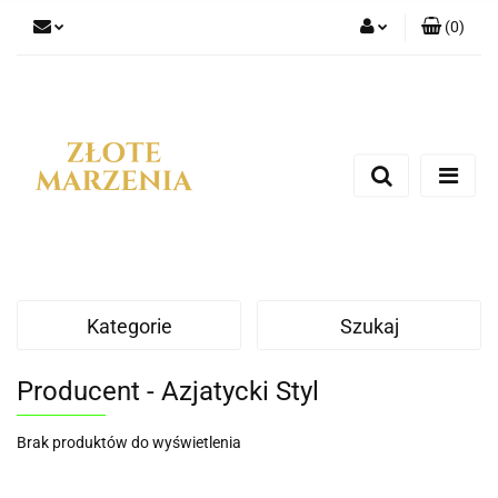
(
0
)
Zaloguj się
Zarejestruj się
Dodaj zgłoszenie
Kategorie
Szukaj
Producent - Azjatycki Styl
Brak produktów do wyświetlenia