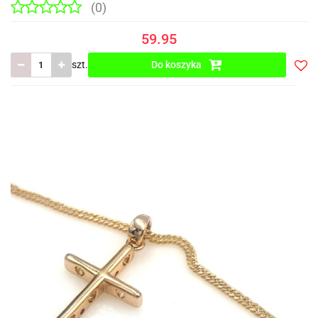
(0)
59.95
szt.
Do koszyka
Do
prze