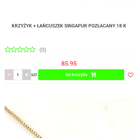
KRZYŻYK + ŁAŃCUSZEK SINGAPUR POZŁACANY 18 K
(0)
85.95
szt.
Do koszyka
Do
prze