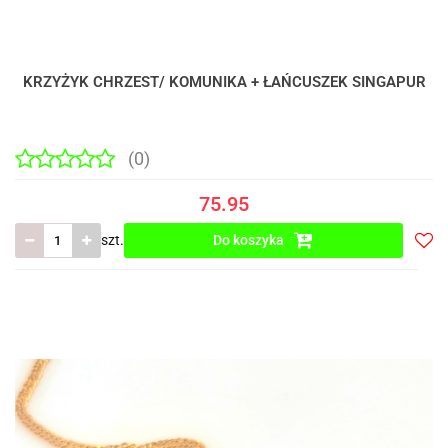
KRZYŻYK CHRZEST/ KOMUNIKA + ŁAŃCUSZEK SINGAPUR
(0)
75.95
szt.
Do koszyka
Do
prze