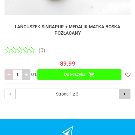
ŁAŃCUSZEK SINGAPUR + MEDALIK MATKA BOSKA
POZŁACANY
(0)
89.99
szt.
Do koszyka
Do
prze