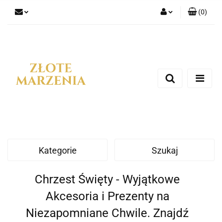
(
0
)
Zaloguj się
Zarejestruj się
Dodaj zgłoszenie
Kategorie
Szukaj
Chrzest Święty - Wyjątkowe
Akcesoria i Prezenty na
Niezapomniane Chwile. Znajdź