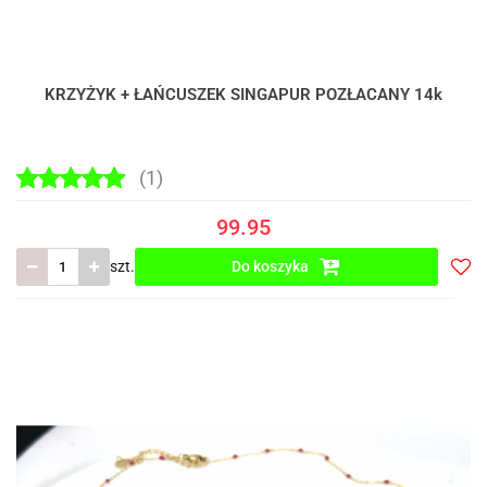
KRZYŻYK + ŁAŃCUSZEK SINGAPUR POZŁACANY 14k
(1)
99.95
szt.
Do koszyka
Do
prze