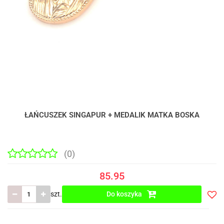
ŁAŃCUSZEK SINGAPUR + MEDALIK MATKA BOSKA
(0)
85.95
szt.
Do koszyka
Do
prze