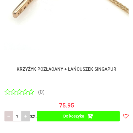
KRZYŻYK POZŁACANY + ŁAŃCUSZEK SINGAPUR
(0)
75.95
szt.
Do koszyka
Do
prze