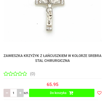
ZAWIESZKA KRZYŻYK Z ŁAŃCUSZKIEM W KOLORZE SREBRA
STAL CHIRURGICZNA
(0)
65.95
szt.
Do koszyka
Do
prze