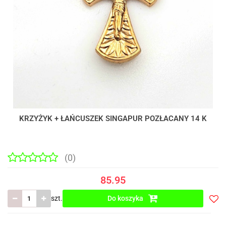
KRZYŻYK + ŁAŃCUSZEK SINGAPUR POZŁACANY 14 K
(0)
85.95
szt.
Do koszyka
Do
prze